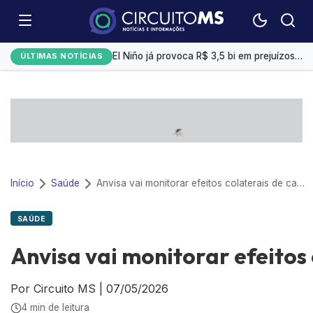
Emplacamentos de veículos cresceram 10% em julho
El Niño já provoca R$ 3,5 bi em prejuízos e afeta mais 200 cidades brasileiras, diz CNM
ÚLTIMAS NOTÍCIAS
Exportação de sorgo do Brasil ganha ritmo em agosto com impulso da China
Selic a 14%: Quanto rendem R$ 1 mil na poupança, CDB ou Tesouro Direto?
Campo Grande tem a 4ª menor taxa de desemprego
Início
Saúde
Anvisa vai monitorar efeitos colaterais de canetas emagrecedoras
SAÚDE
Anvisa vai monitorar efeito
Por Circuito MS
|
07/05/2026
4 min de leitura