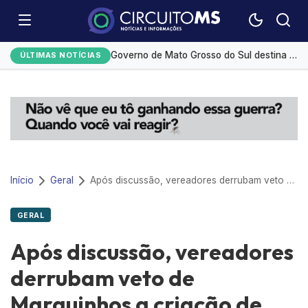
Desmatamento na Amazônia cai 36,87% no último ano
Governo de Mato Grosso do Sul destina R$ 5,2 milhões para compra de medicamentos de alto custo
ÚLTIMAS NOTÍCIAS
Medicamento reduz em até 85% internações no SUS por fibrose cística
Redução da taxa de juros ainda é insuficiente, avaliam entidades
Monitoramento de tornozeleiras eletrônicas gera custo mensal de R$ 1,8 milhão
Início
Geral
Após discussão, vereadores derrubam veto de Marquinhos a criação de parklets
GERAL
Após discussão, vereadores
derrubam veto de
Marquinhos a criação de