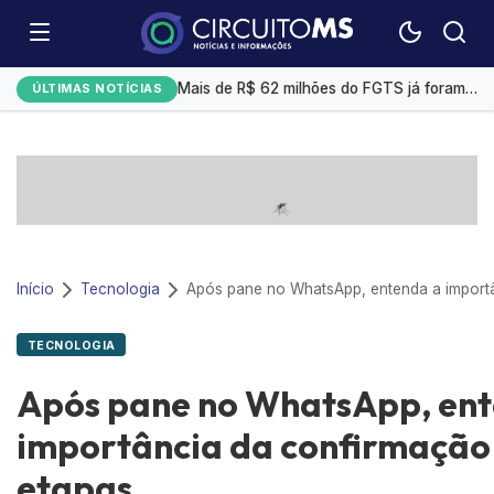
Bitcoin opera em alta com cenário macroeconômico e avanços de empresas tech
Mais de R$ 62 milhões do FGTS já foram usados para quitar dívidas pelo Desenrola Brasil
ÚLTIMAS NOTÍCIAS
Prefeitura envia à Câmara projeto para parcelar dívida de R$ 2,385 bilhões com o IMPCG
Marta descarta aposentadoria antes da Copa de 2027: “Sei dos meus limites”
Gerdau registra lucro de R$ 1,4 bilhões no 2° trimestre, alta de 69,7%
Início
Tecnologia
TECNOLOGIA
Após pane no WhatsApp, en
importância da confirmação
etapas