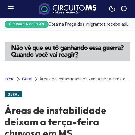
Eduardo Riedel registra candidatura à reeleição ao Governo de Mato Grosso do Sul
Obra na Praça dos Imigrantes recebe aditivo de R$ 137 mil e contrato chega a R$ 737 mil
ÚLTIMAS NOTÍCIAS
Bitcoin opera em alta com cenário macroeconômico e avanços de empresas tech
Mais de R$ 62 milhões do FGTS já foram usados para quitar dívidas pelo Desenrola Brasil
Prefeitura envia à Câmara projeto para parcelar dívida de R$ 2,385 bilhões com o IMPCG
Início
Geral
Áreas de instabilidade deixam a terça-feira chuvosa em MS
GERAL
Áreas de instabilidade
deixam a terça-feira
chuvosa em MS