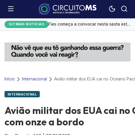
Festival do Sobá e shows movimentam agenda cultural em Campo Grande
Fies começa a convocar nesta sexta estudantes em lista de espera
ÚLTIMAS NOTÍCIAS
Controle do colesterol deve começar na infância, alerta cardiologista
Homens são mais influenciáveis do que mulheres na hora de votar, aponta Datafolha
Mato Grosso do Sul amplia ações de alfabetização infantil
Início
Internacional
INTERNACIONAL
Avião militar dos EUA cai no
com onze a bordo