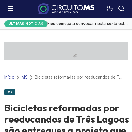
Festival do Sobá e shows movimentam agenda cultural em Campo Grande
Fies começa a convocar nesta sexta estudantes em lista de espera
ÚLTIMAS NOTÍCIAS
Controle do colesterol deve começar na infância, alerta cardiologista
Homens são mais influenciáveis do que mulheres na hora de votar, aponta Datafolha
Mato Grosso do Sul amplia ações de alfabetização infantil
Início
MS
Bicicletas reformadas por reeducandos de Três Lagoas são entregues a projeto que atende crianças carentes
MS
Bicicletas reformadas por
reeducandos de Três Lagoas
são entregues a projeto que