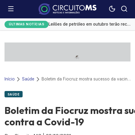
Monitoramento de tornozeleiras eletrônicas gera custo mensal de R$ 1,8 milhão
Leilões de petróleo em outubro terão recorde de áreas em disputa
ÚLTIMAS NOTÍCIAS
Emplacamentos de veículos cresceram 10% em julho
El Niño já provoca R$ 3,5 bi em prejuízos e afeta mais 200 cidades brasileiras, diz CNM
Exportação de sorgo do Brasil ganha ritmo em agosto com impulso da China
Início
Saúde
Boletim da Fiocruz mostra sucesso da vacinação contra a Covid-19
SAÚDE
Boletim da Fiocruz mostra s
contra a Covid-19