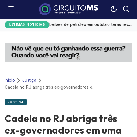
Monitoramento de tornozeleiras eletrônicas gera custo mensal de R$ 1,8 milhão
Leilões de petróleo em outubro terão recorde de áreas em disputa
ÚLTIMAS NOTÍCIAS
Emplacamentos de veículos cresceram 10% em julho
El Niño já provoca R$ 3,5 bi em prejuízos e afeta mais 200 cidades brasileiras, diz CNM
Exportação de sorgo do Brasil ganha ritmo em agosto com impulso da China
Início
Justiça
Cadeia no RJ abriga três ex-governadores em uma mesma noite
JUSTIÇA
Cadeia no RJ abriga três
ex-governadores em uma