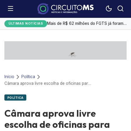
Bitcoin opera em alta com cenário macroeconômico e avanços de empresas tech
Mais de R$ 62 milhões do FGTS já foram usados para quitar dívidas pelo Desenrola Brasil
ÚLTIMAS NOTÍCIAS
Prefeitura envia à Câmara projeto para parcelar dívida de R$ 2,385 bilhões com o IMPCG
Marta descarta aposentadoria antes da Copa de 2027: “Sei dos meus limites”
Gerdau registra lucro de R$ 1,4 bilhões no 2° trimestre, alta de 69,7%
Início
Política
Câmara aprova livre escolha de oficinas para reparos por seguradora
POLÍTICA
Câmara aprova livre
escolha de oficinas para