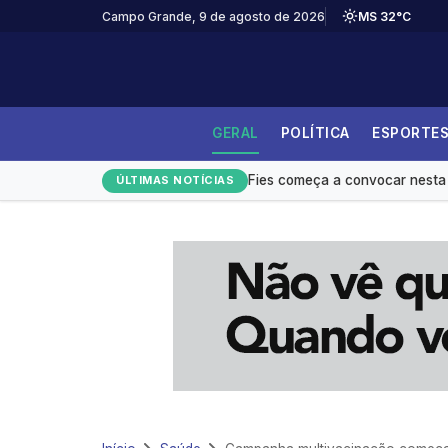
Campo Grande, 9 de agosto de 2026
MS 32°C
GERAL
POLÍTICA
ESPORTE
Festival do Sobá e shows mov
Fies começa a convocar nesta 
ÚLTIMAS NOTÍCIAS
Controle do colesterol deve co
Homens são mais influenciávei
Mato Grosso do Sul amplia açõe