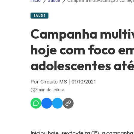
Início
Saúde
SAÚDE
Campanha multi
hoje com foco em
adolescentes até
Por Circuito MS
|
01/10/2021
3 min de leitura
I
niciou hoje, sexta-feira (1º), a campan