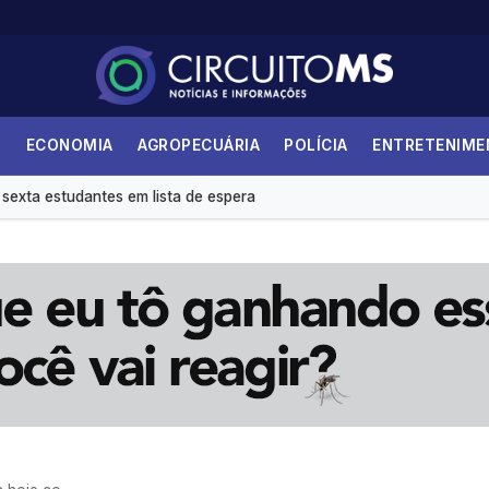
S
ECONOMIA
AGROPECUÁRIA
POLÍCIA
ENTRETENIM
imentam agenda cultural em Campo Grande
sexta estudantes em lista de espera
meçar na infância, alerta cardiologista
s do que mulheres na hora de votar, aponta Datafolha
s de alfabetização infantil