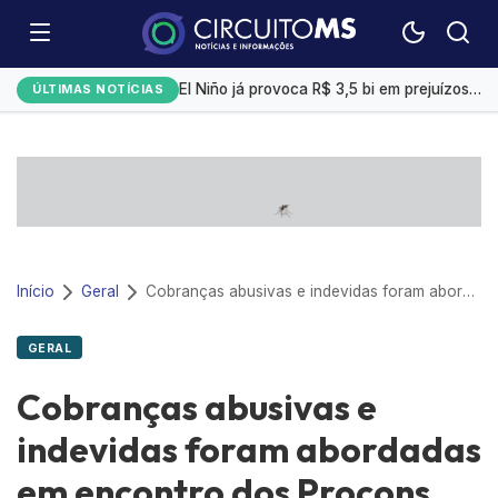
Emplacamentos de veículos cresceram 10% em julho
El Niño já provoca R$ 3,5 bi em prejuízos e afeta mais 200 cidades brasileiras, diz CNM
ÚLTIMAS NOTÍCIAS
Exportação de sorgo do Brasil ganha ritmo em agosto com impulso da China
Selic a 14%: Quanto rendem R$ 1 mil na poupança, CDB ou Tesouro Direto?
Campo Grande tem a 4ª menor taxa de desemprego
Início
Geral
Cobranças abusivas e indevidas foram abordadas em encontro dos Procons municipais na Capital
GERAL
Cobranças abusivas e
indevidas foram abordadas
em encontro dos Procons