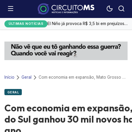
Emplacamentos de veículos cresceram 10% em julho
El Niño já provoca R$ 3,5 bi em prejuízos e afeta mais 200 cidades brasileiras, diz CNM
ÚLTIMAS NOTÍCIAS
Exportação de sorgo do Brasil ganha ritmo em agosto com impulso da China
Selic a 14%: Quanto rendem R$ 1 mil na poupança, CDB ou Tesouro Direto?
Campo Grande tem a 4ª menor taxa de desemprego
Início
Geral
Com economia em expansão, Mato Grosso do Sul ganhou 30 mil novos habitantes em um ano
GERAL
Com economia em expansão,
do Sul ganhou 30 mil novos 
ano