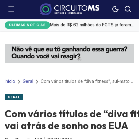
Bitcoin opera em alta com cenário macroeconômico e avanços de empresas tech
Mais de R$ 62 milhões do FGTS já foram usados para quitar dívidas pelo Desenrola Brasil
ÚLTIMAS NOTÍCIAS
Prefeitura envia à Câmara projeto para parcelar dívida de R$ 2,385 bilhões com o IMPCG
Marta descarta aposentadoria antes da Copa de 2027: “Sei dos meus limites”
Gerdau registra lucro de R$ 1,4 bilhões no 2° trimestre, alta de 69,7%
Início
Geral
Com vários títulos de “diva fitness”, sul-mato-grossense vai atrás de sonho nos EUA
GERAL
Com vários títulos de “diva f
vai atrás de sonho nos EUA