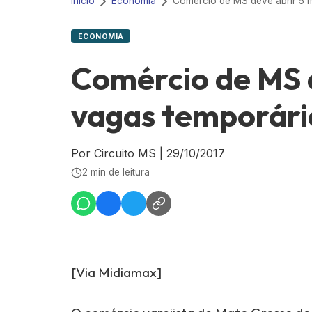
Início
Economia
ECONOMIA
Comércio de MS d
vagas temporária
Por Circuito MS
|
29/10/2017
2 min de leitura
[Via Midiamax]