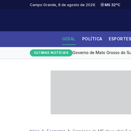
Campo Grande, 8 de agosto de 2026
MS 32°C
GERAL
POLÍTICA
ESPORTE
Desmatamento na Amazônia ca
Governo de Mato Grosso do Sul
ÚLTIMAS NOTÍCIAS
Medicamento reduz em até 85% 
Redução da taxa de juros ainda
Monitoramento de tornozeleira