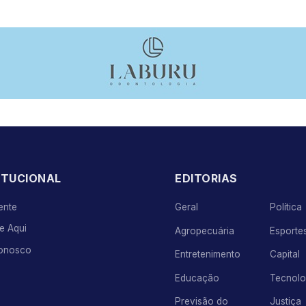
ITUCIONAL
EDITORIAS
ente
Geral
Política
e Aqui
Agropecuária
Esporte
Conosco
Entretenimento
Capital
Educação
Tecnolo
Previsão do
Justiça