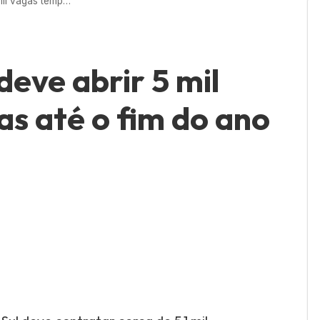
Comércio de MS deve abrir 5 mil vagas temporárias até o fim do ano
eve abrir 5 mil
s até o fim do ano