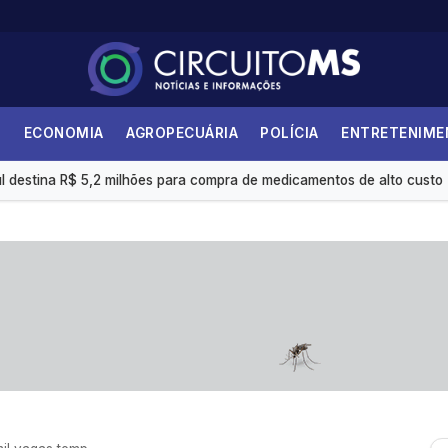
S
ECONOMIA
AGROPECUÁRIA
POLÍCIA
ENTRETENIM
i 36,87% no último ano
 destina R$ 5,2 milhões para compra de medicamentos de alto custo
internações no SUS por fibrose cística
 é insuficiente, avaliam entidades
s eletrônicas gera custo mensal de R$ 1,8 milhão