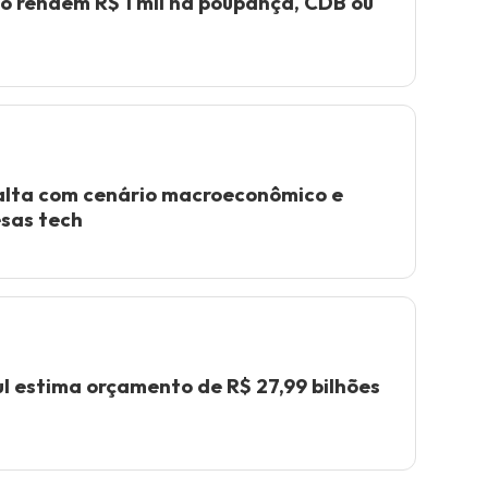
to rendem R$ 1 mil na poupança, CDB ou
 alta com cenário macroeconômico e
sas tech
l estima orçamento de R$ 27,99 bilhões