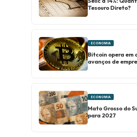
Selic a 14%: Quan
Tesouro Direto?
ECONOMIA
Bitcoin opera em
avanços de empre
ECONOMIA
Mato Grosso do Su
para 2027