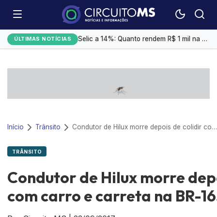
Exportação de sorgo do Brasil ganha ritmo em agosto com impulso da China
Selic a 14%: Quanto rendem R$ 1 mil na poupança, CDB ou Tesouro Direto?
ÚLTIMAS NOTÍCIAS
Campo Grande tem a 4ª menor taxa de desemprego
Estudo da Aprosoja/MS revela desafios da logística para soja e milho em Mato Grosso do Sul
Amamentação reduz risco de doença cardíaca na mãe
Início
Trânsito
Condutor de Hilux morre depois de colidir com carro e carreta na BR-163
TRÂNSITO
Condutor de Hilux morre depo
com carro e carreta na BR-1