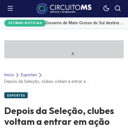
Desmatamento na Amazônia cai 36,87% no último ano
Governo de Mato Grosso do Sul destina R$ 5,2 milhões para compra de medicamentos de alto custo
ÚLTIMAS NOTÍCIAS
Medicamento reduz em até 85% internações no SUS por fibrose cística
Redução da taxa de juros ainda é insuficiente, avaliam entidades
Monitoramento de tornozeleiras eletrônicas gera custo mensal de R$ 1,8 milhão
Início
Esportes
Depois da Seleção, clubes voltam a entrar em ação com final da Copa do Brasil
ESPORTES
Depois da Seleção, clubes
voltam a entrar em ação