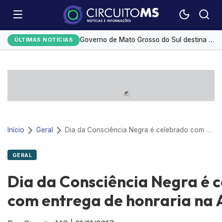
Desmatamento na Amazônia cai 36,87% no último ano
Governo de Mato Grosso do Sul destina R$ 5,2 milhões para compra de medicamentos de alto custo
ÚLTIMAS NOTÍCIAS
Medicamento reduz em até 85% internações no SUS por fibrose cística
Redução da taxa de juros ainda é insuficiente, avaliam entidades
Monitoramento de tornozeleiras eletrônicas gera custo mensal de R$ 1,8 milhão
Início
Geral
Dia da Consciência Negra é celebrado com entrega de honraria na ALMS
GERAL
Dia da Consciência Negra é 
com entrega de honraria na