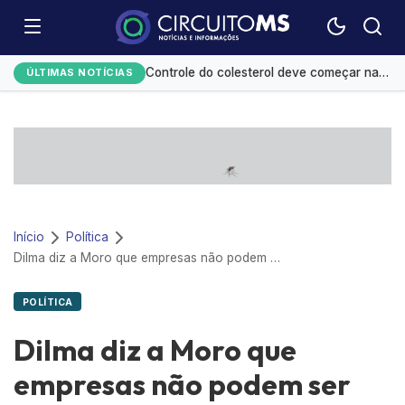
Fies começa a convocar nesta sexta estudantes em lista de espera
Controle do colesterol deve começar na infância, alerta cardiologista
ÚLTIMAS NOTÍCIAS
Homens são mais influenciáveis do que mulheres na hora de votar, aponta Datafolha
Mato Grosso do Sul amplia ações de alfabetização infantil
Agência Nacional de Proteção de Dados investiga plataforma Discord
Início
Política
Dilma diz a Moro que empresas não podem ser punidas por erros de seus dirigentes
POLÍTICA
Dilma diz a Moro que
empresas não podem ser