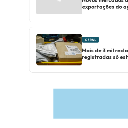
Novos mercados a
exportações do ag
GERAL
Mais de 3 mil rec
registradas só es