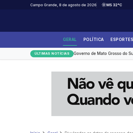
Campo Grande, 8 de agosto de 2026
MS 32°C
GERAL
POLÍTICA
ESPORTE
Desmatamento na Amazônia ca
Governo de Mato Grosso do Sul
ÚLTIMAS NOTÍCIAS
Medicamento reduz em até 85% 
Redução da taxa de juros ainda
Monitoramento de tornozeleira