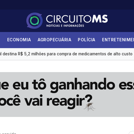
S
ECONOMIA
AGROPECUÁRIA
POLÍCIA
ENTRETENIM
i 36,87% no último ano
 destina R$ 5,2 milhões para compra de medicamentos de alto custo
internações no SUS por fibrose cística
 é insuficiente, avaliam entidades
s eletrônicas gera custo mensal de R$ 1,8 milhão