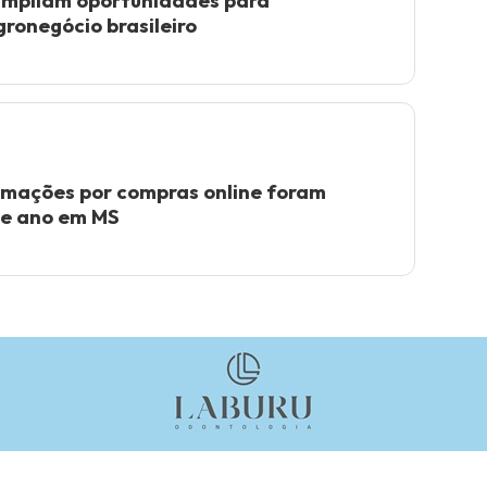
mpliam oportunidades para
ronegócio brasileiro
lamações por compras online foram
te ano em MS