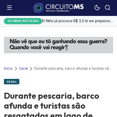
Emplacamentos de veículos cresceram 10% em julho
El Niño já provoca R$ 3,5 bi em prejuízos e afeta mais 200 cidades brasileiras, diz CNM
ÚLTIMAS NOTÍCIAS
Exportação de sorgo do Brasil ganha ritmo em agosto com impulso da China
Selic a 14%: Quanto rendem R$ 1 mil na poupança, CDB ou Tesouro Direto?
Campo Grande tem a 4ª menor taxa de desemprego
Início
Geral
Durante pescaria, barco afunda e turistas são resgatados em lago de usina
GERAL
Durante pescaria, barco
afunda e turistas são
resgatados em lago de