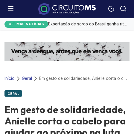
Emplacamentos de veículos cresceram 10% em julho
El Niño já provoca R$ 3,5 bi em prejuízos e afeta mais 200 cidades brasileiras, diz CNM
Exportação de sorgo do Brasil ganha ritmo em agosto com impulso da China
ÚLTIMAS NOTÍCIAS
Selic a 14%: Quanto rendem R$ 1 mil na poupança, CDB ou Tesouro Direto?
Campo Grande tem a 4ª menor taxa de desemprego
Início
Geral
Em gesto de solidariedade, Anielle corta o cabelo para ajudar ao próximo na luta contra o câncer
GERAL
Em gesto de solidariedade,
Anielle corta o cabelo para
ajudar ao próximo na luta