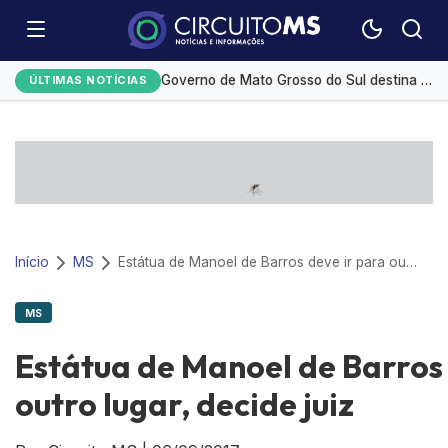
Desmatamento na Amazônia cai 36,87% no último ano
Governo de Mato Grosso do Sul destina R$ 5,2 milhões para compra de medicamentos de alto custo
ÚLTIMAS NOTÍCIAS
Medicamento reduz em até 85% internações no SUS por fibrose cística
Redução da taxa de juros ainda é insuficiente, avaliam entidades
Monitoramento de tornozeleiras eletrônicas gera custo mensal de R$ 1,8 milhão
Início
MS
Estátua de Manoel de Barros deve ir para outro lugar, decide juiz
MS
Estátua de Manoel de Barros 
outro lugar, decide juiz