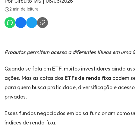
Por Circuito MS
|
06/06/2026
2 min de leitura
Produtos permitem acesso a diferentes títulos em uma 
Quando se fala em ETF, muitos investidores ainda a
ações. Mas as cotas dos
ETFs de renda fixa
podem se
para quem busca praticidade, diversificação e acesso s
privados.
Esses fundos negociados em bolsa funcionam como 
índices de renda fixa.