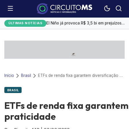
Emplacamentos de veículos cresceram 10% em julho
El Niño já provoca R$ 3,5 bi em prejuízos e afeta mais 200 cidades brasileiras, diz CNM
ÚLTIMAS NOTÍCIAS
Exportação de sorgo do Brasil ganha ritmo em agosto com impulso da China
Selic a 14%: Quanto rendem R$ 1 mil na poupança, CDB ou Tesouro Direto?
Campo Grande tem a 4ª menor taxa de desemprego
Início
Brasil
ETFs de renda fixa garantem diversificação e praticidade
BRASIL
ETFs de renda fixa garantem 
praticidade