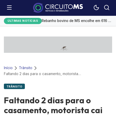
Compras internacionais de até US$ 50 podem voltar a ter imposto em setembro
Rebanho bovino de MS encolhe em 616 mil animais em um ano
ÚLTIMAS NOTÍCIAS
Trigo mais caro pressiona moinhos e padarias; veja como fica preço do pão
Melhor imagem do Sol registrada na história revela processo oculto
Grande Muralha Verde restaura 1,66 milhão de hectares na África
Início
Trânsito
Faltando 2 dias para o casamento, motorista cai com veículo em córrego
TRÂNSITO
Faltando 2 dias para o
casamento, motorista cai