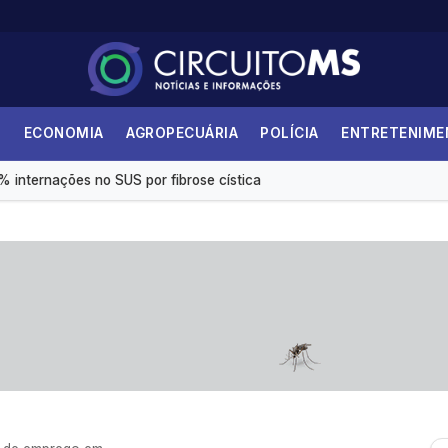
S
ECONOMIA
AGROPECUÁRIA
POLÍCIA
ENTRETENIM
 destina R$ 5,2 milhões para compra de medicamentos de alto custo
internações no SUS por fibrose cística
 é insuficiente, avaliam entidades
s eletrônicas gera custo mensal de R$ 1,8 milhão
 terão recorde de áreas em disputa