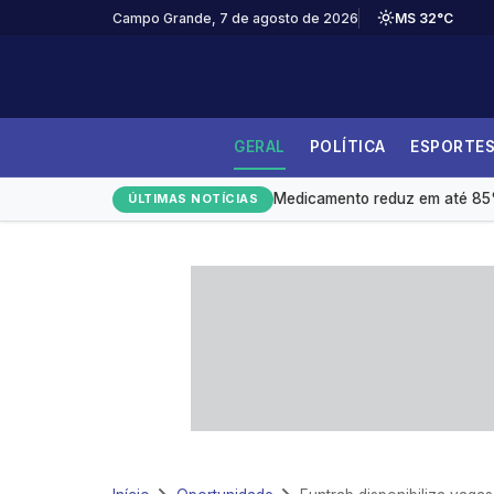
Campo Grande, 7 de agosto de 2026
MS 32°C
GERAL
POLÍTICA
ESPORTE
Governo de Mato Grosso do Sul
Medicamento reduz em até 85% 
ÚLTIMAS NOTÍCIAS
Redução da taxa de juros ainda
Monitoramento de tornozeleira
Leilões de petróleo em outubro