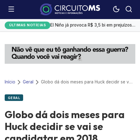
Emplacamentos de veículos cresceram 10% em julho
El Niño já provoca R$ 3,5 bi em prejuízos e afeta mais 200 cidades brasileiras, diz CNM
ÚLTIMAS NOTÍCIAS
Exportação de sorgo do Brasil ganha ritmo em agosto com impulso da China
Selic a 14%: Quanto rendem R$ 1 mil na poupança, CDB ou Tesouro Direto?
Campo Grande tem a 4ª menor taxa de desemprego
Início
Geral
Globo dá dois meses para Huck decidir se vai se candidatar em 2018
GERAL
Globo dá dois meses para
Huck decidir se vai se
candidatar em 2018