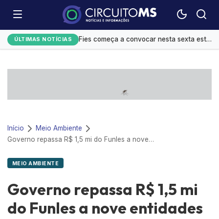
Festival do Sobá e shows movimentam agenda cultural em Campo Grande
Fies começa a convocar nesta sexta estudantes em lista de espera
ÚLTIMAS NOTÍCIAS
Controle do colesterol deve começar na infância, alerta cardiologista
Homens são mais influenciáveis do que mulheres na hora de votar, aponta Datafolha
Mato Grosso do Sul amplia ações de alfabetização infantil
Início
Meio Ambiente
Governo repassa R$ 1,5 mi do Funles a nove entidades civis nesta quinta-feira
MEIO AMBIENTE
Governo repassa R$ 1,5 mi
do Funles a nove entidades