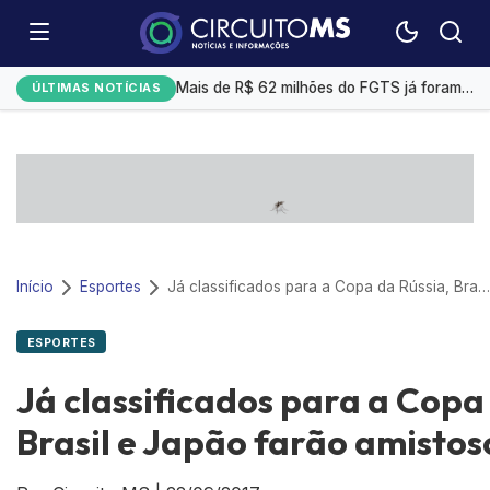
Bitcoin opera em alta com cenário macroeconômico e avanços de empresas tech
Mais de R$ 62 milhões do FGTS já foram usados para quitar dívidas pelo Desenrola Brasil
ÚLTIMAS NOTÍCIAS
Prefeitura envia à Câmara projeto para parcelar dívida de R$ 2,385 bilhões com o IMPCG
Marta descarta aposentadoria antes da Copa de 2027: “Sei dos meus limites”
Gerdau registra lucro de R$ 1,4 bilhões no 2° trimestre, alta de 69,7%
Início
Esportes
Já classificados para a Copa da Rússia, Brasil e Japão farão amistoso na França
ESPORTES
Já classificados para a Copa
Brasil e Japão farão amistos