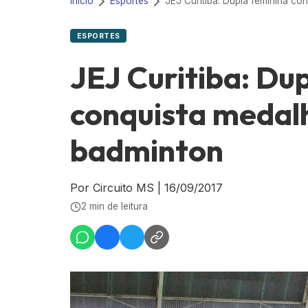
Início
Esportes
ESPORTES
JEJ Curitiba: Du
conquista medalh
badminton
Por Circuito MS
|
16/09/2017
2 min de leitura