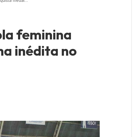
JEJ Curitiba: Dupla feminina conquista medalha inédita no badminton
pla feminina
a inédita no