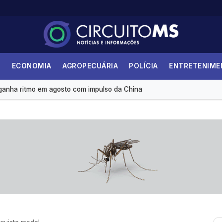
esceram 10% em julho
S
ECONOMIA
AGROPECUÁRIA
POLÍCIA
ENTRETENIM
 prejuízos e afeta mais 200 cidades brasileiras, diz CNM
 ganha ritmo em agosto com impulso da China
 1 mil na poupança, CDB ou Tesouro Direto?
 taxa de desemprego