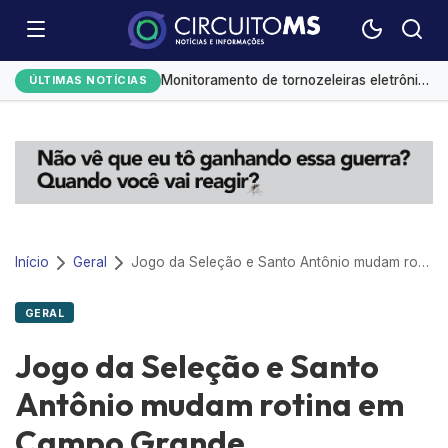
Redução da taxa de juros ainda é insuficiente, avaliam entidades
Monitoramento de tornozeleiras eletrônicas gera custo mensal de R$ 1,8 milhão
ÚLTIMAS NOTÍCIAS
Leilões de petróleo em outubro terão recorde de áreas em disputa
Emplacamentos de veículos cresceram 10% em julho
El Niño já provoca R$ 3,5 bi em prejuízos e afeta mais 200 cidades brasileiras, diz CNM
Início
Geral
Jogo da Seleção e Santo Antônio mudam rotina em Campo Grande
GERAL
Jogo da Seleção e Santo
Antônio mudam rotina em
Campo Grande