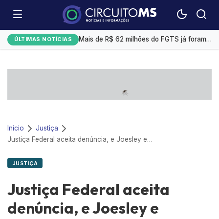
Bitcoin opera em alta com cenário macroeconômico e avanços de empresas tech
Mais de R$ 62 milhões do FGTS já foram usados para quitar dívidas pelo Desenrola Brasil
ÚLTIMAS NOTÍCIAS
Prefeitura envia à Câmara projeto para parcelar dívida de R$ 2,385 bilhões com o IMPCG
Marta descarta aposentadoria antes da Copa de 2027: “Sei dos meus limites”
Gerdau registra lucro de R$ 1,4 bilhões no 2° trimestre, alta de 69,7%
Início
Justiça
Justiça Federal aceita denúncia, e Joesley e Wesley Batista viram réus
JUSTIÇA
Justiça Federal aceita
denúncia, e Joesley e