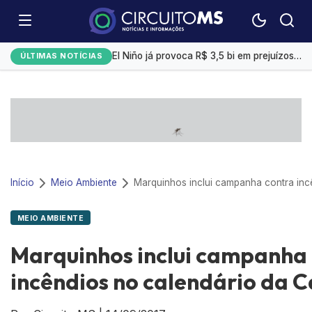
Emplacamentos de veículos cresceram 10% em julho
El Niño já provoca R$ 3,5 bi em prejuízos e afeta mais 200 cidades brasileiras, diz CNM
ÚLTIMAS NOTÍCIAS
Exportação de sorgo do Brasil ganha ritmo em agosto com impulso da China
Selic a 14%: Quanto rendem R$ 1 mil na poupança, CDB ou Tesouro Direto?
Campo Grande tem a 4ª menor taxa de desemprego
Início
Meio Ambiente
MEIO AMBIENTE
Marquinhos inclui campanha
incêndios no calendário da C