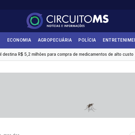
S
ECONOMIA
AGROPECUÁRIA
POLÍCIA
ENTRETENIM
i 36,87% no último ano
 destina R$ 5,2 milhões para compra de medicamentos de alto custo
internações no SUS por fibrose cística
 é insuficiente, avaliam entidades
s eletrônicas gera custo mensal de R$ 1,8 milhão