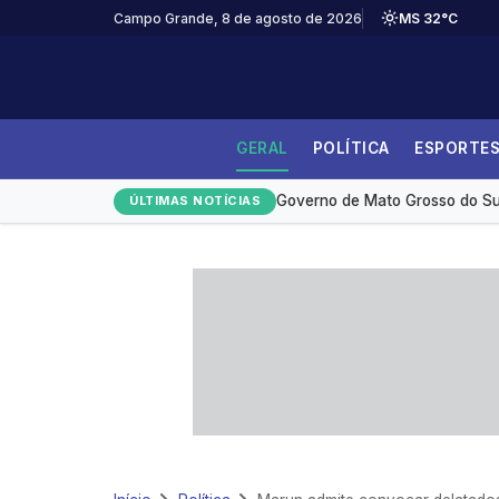
Campo Grande, 8 de agosto de 2026
MS 32°C
GERAL
POLÍTICA
ESPORTE
Desmatamento na Amazônia ca
Governo de Mato Grosso do Sul
ÚLTIMAS NOTÍCIAS
Medicamento reduz em até 85% 
Redução da taxa de juros ainda
Monitoramento de tornozeleira