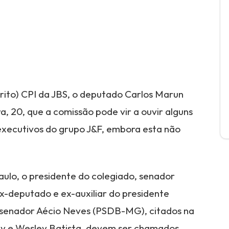
rito) CPI da JBS, o deputado Carlos Marun
 20, que a comissão pode vir a ouvir alguns
executivos do grupo J&F, embora esta não
aulo, o presidente do colegiado, senador
ex-deputado e ex-auxiliar do presidente
 senador Aécio Neves (PSDB-MG), citados na
ey e Wesley Batista, devem ser chamados