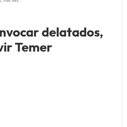
Marun admite convocar delatados, mas descarta ouvir Temer
nvocar delatados,
vir Temer