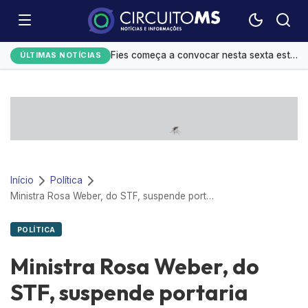
Festival do Sobá e shows movimentam agenda cultural em Campo Grande
Fies começa a convocar nesta sexta estudantes em lista de espera
ÚLTIMAS NOTÍCIAS
Controle do colesterol deve começar na infância, alerta cardiologista
Homens são mais influenciáveis do que mulheres na hora de votar, aponta Datafolha
Mato Grosso do Sul amplia ações de alfabetização infantil
Início
Política
Ministra Rosa Weber, do STF, suspende portaria sobre trabalho escravo
POLÍTICA
Ministra Rosa Weber, do
STF, suspende portaria