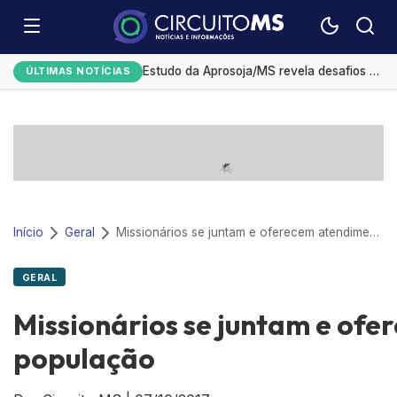
Campo Grande tem a 4ª menor taxa de desemprego
Estudo da Aprosoja/MS revela desafios da logística para soja e milho em Mato Grosso do Sul
ÚLTIMAS NOTÍCIAS
Amamentação reduz risco de doença cardíaca na mãe
Eduardo Riedel registra candidatura à reeleição ao Governo de Mato Grosso do Sul
Obra na Praça dos Imigrantes recebe aditivo de R$ 137 mil e contrato chega a R$ 737 mil
Início
Geral
Missionários se juntam e oferecem atendimentos de graça para população
GERAL
Missionários se juntam e of
população