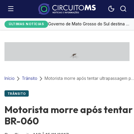
Desmatamento na Amazônia cai 36,87% no último ano
Governo de Mato Grosso do Sul destina R$ 5,2 milhões para compra de medicamentos de alto custo
ÚLTIMAS NOTÍCIAS
Medicamento reduz em até 85% internações no SUS por fibrose cística
Redução da taxa de juros ainda é insuficiente, avaliam entidades
Monitoramento de tornozeleiras eletrônicas gera custo mensal de R$ 1,8 milhão
Início
Trânsito
Motorista morre após tentar ultrapassagem perigosa na 
TRÂNSITO
Motorista morre após tentar
BR-060