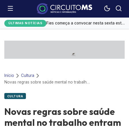
Festival do Sobá e shows movimentam agenda cultural em Campo Grande
Fies começa a convocar nesta sexta estudantes em lista de espera
ÚLTIMAS NOTÍCIAS
Controle do colesterol deve começar na infância, alerta cardiologista
Homens são mais influenciáveis do que mulheres na hora de votar, aponta Datafolha
Mato Grosso do Sul amplia ações de alfabetização infantil
Início
Cultura
Novas regras sobre saúde mental no trabalho entram em vigor e exigem mudança cultural nas empresas
CULTURA
Novas regras sobre saúde
mental no trabalho entram