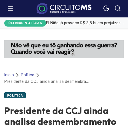
Emplacamentos de veículos cresceram 10% em julho
El Niño já provoca R$ 3,5 bi em prejuízos e afeta mais 200 cidades brasileiras, diz CNM
ÚLTIMAS NOTÍCIAS
Exportação de sorgo do Brasil ganha ritmo em agosto com impulso da China
Selic a 14%: Quanto rendem R$ 1 mil na poupança, CDB ou Tesouro Direto?
Campo Grande tem a 4ª menor taxa de desemprego
Início
Política
Presidente da CCJ ainda analisa desmembramento de denúncia contra Temer
POLÍTICA
Presidente da CCJ ainda
analisa desmembramento