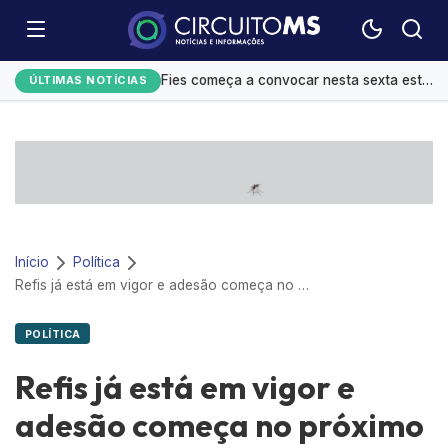
Festival do Sobá e shows movimentam agenda cultural em Campo Grande
Fies começa a convocar nesta sexta estudantes em lista de espera
ÚLTIMAS NOTÍCIAS
Controle do colesterol deve começar na infância, alerta cardiologista
Homens são mais influenciáveis do que mulheres na hora de votar, aponta Datafolha
Mato Grosso do Sul amplia ações de alfabetização infantil
Início
Política
Refis já está em vigor e adesão começa no próximo dia 16, com desconto de até 95%
POLÍTICA
Refis já está em vigor e
adesão começa no próximo