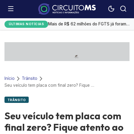
Bitcoin opera em alta com cenário macroeconômico e avanços de empresas tech
Mais de R$ 62 milhões do FGTS já foram usados para quitar dívidas pelo Desenrola Brasil
ÚLTIMAS NOTÍCIAS
Prefeitura envia à Câmara projeto para parcelar dívida de R$ 2,385 bilhões com o IMPCG
Marta descarta aposentadoria antes da Copa de 2027: “Sei dos meus limites”
Gerdau registra lucro de R$ 1,4 bilhões no 2° trimestre, alta de 69,7%
Início
Trânsito
Seu veículo tem placa com final zero? Fique atento ao licenciamento
TRÂNSITO
Seu veículo tem placa com
final zero? Fique atento ao