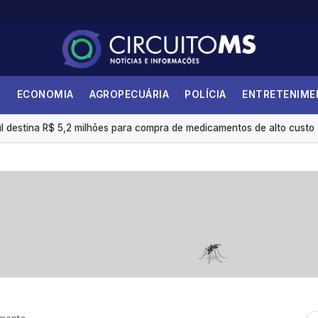
S
ECONOMIA
AGROPECUÁRIA
POLÍCIA
ENTRETENIM
i 36,87% no último ano
 destina R$ 5,2 milhões para compra de medicamentos de alto custo
internações no SUS por fibrose cística
 é insuficiente, avaliam entidades
s eletrônicas gera custo mensal de R$ 1,8 milhão