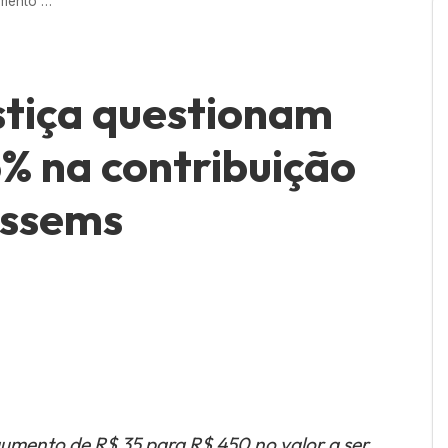
Três ações na Justiça questionam aumento de 1.185% na contribuição do cônjuge na Cassems
stiça questionam
% na contribuição
assems
aumento de R$ 35 para R$ 450 no valor a ser