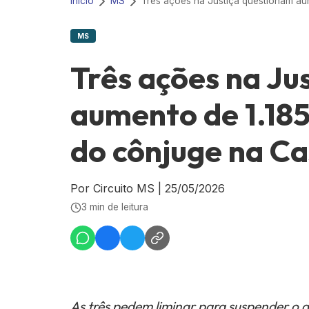
Início
MS
MS
Três ações na Ju
aumento de 1.185
do cônjuge na C
Por Circuito MS
|
25/05/2026
3 min de leitura
As três pedem liminar para suspender o 