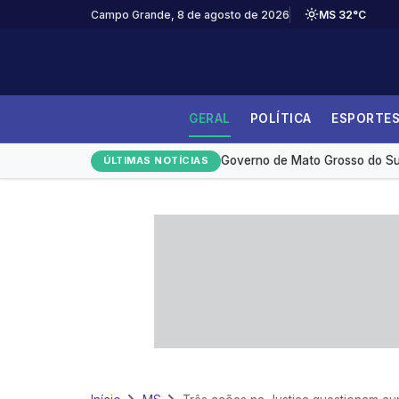
Campo Grande, 8 de agosto de 2026
MS 32°C
GERAL
POLÍTICA
ESPORTE
Desmatamento na Amazônia ca
Governo de Mato Grosso do Sul
ÚLTIMAS NOTÍCIAS
Medicamento reduz em até 85% 
Redução da taxa de juros ainda
Monitoramento de tornozeleira