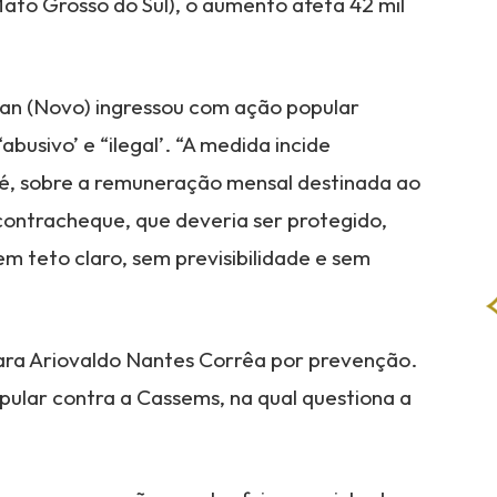
ato Grosso do Sul), o aumento afeta 42 mil
an (Novo) ingressou com ação popular
busivo’ e “ilegal’. “A medida incide
 é, sobre a remuneração mensal destinada ao
 contracheque, que deveria ser protegido,
m teto claro, sem previsibilidade e sem
 para Ariovaldo Nantes Corrêa por prevenção.
ular contra a Cassems, na qual questiona a