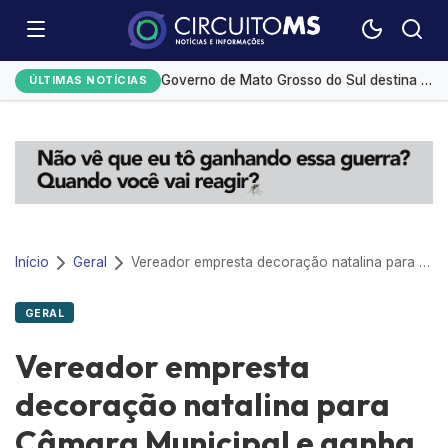
Desmatamento na Amazônia cai 36,87% no último ano
Governo de Mato Grosso do Sul destina R$ 5,2 milhões para compra de medicamentos de alto custo
ÚLTIMAS NOTÍCIAS
Medicamento reduz em até 85% internações no SUS por fibrose cística
Redução da taxa de juros ainda é insuficiente, avaliam entidades
Monitoramento de tornozeleiras eletrônicas gera custo mensal de R$ 1,8 milhão
Início
Geral
Vereador empresta decoração natalina para Câmara Municipal e ganha homenagem
GERAL
Vereador empresta
decoração natalina para
Câmara Municipal e ganha