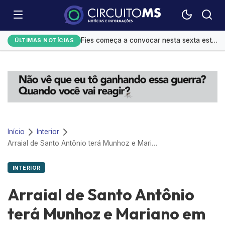
Festival do Sobá e shows movimentam agenda cultural em Campo Grande
Fies começa a convocar nesta sexta estudantes em lista de espera
ÚLTIMAS NOTÍCIAS
Controle do colesterol deve começar na infância, alerta cardiologista
Homens são mais influenciáveis do que mulheres na hora de votar, aponta Datafolha
Mato Grosso do Sul amplia ações de alfabetização infantil
Início
Interior
Arraial de Santo Antônio terá Munhoz e Mariano em Campo Grande
INTERIOR
Arraial de Santo Antônio
terá Munhoz e Mariano em