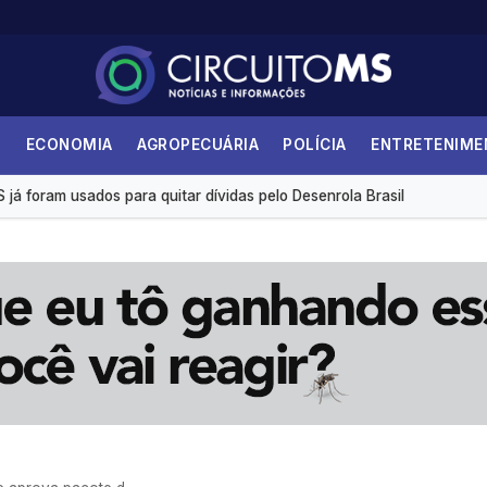
S
ECONOMIA
AGROPECUÁRIA
POLÍCIA
ENTRETENIM
nário macroeconômico e avanços de empresas tech
já foram usados para quitar dívidas pelo Desenrola Brasil
eto para parcelar dívida de R$ 2,385 bilhões com o IMPCG
antes da Copa de 2027: “Sei dos meus limites”
 bilhões no 2° trimestre, alta de 69,7%