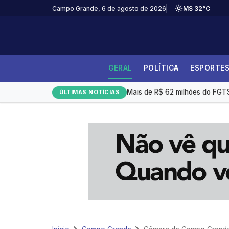
Campo Grande, 6 de agosto de 2026
MS 32°C
GERAL
POLÍTICA
ESPORTE
Bitcoin opera em alta com ce
Mais de R$ 62 milhões do FGTS 
ÚLTIMAS NOTÍCIAS
Prefeitura envia à Câmara proj
Marta descarta aposentadoria 
Gerdau registra lucro de R$ 1,4