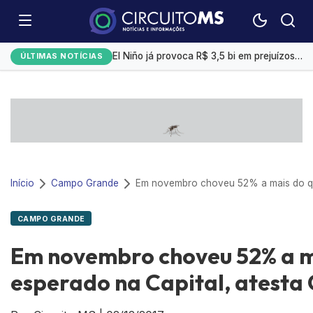
Emplacamentos de veículos cresceram 10% em julho
El Niño já provoca R$ 3,5 bi em prejuízos e afeta mais 200 cidades brasileiras, diz CNM
ÚLTIMAS NOTÍCIAS
Exportação de sorgo do Brasil ganha ritmo em agosto com impulso da China
Selic a 14%: Quanto rendem R$ 1 mil na poupança, CDB ou Tesouro Direto?
Campo Grande tem a 4ª menor taxa de desemprego
Início
Campo Grande
CAMPO GRANDE
Em novembro choveu 52% a m
esperado na Capital, atesta