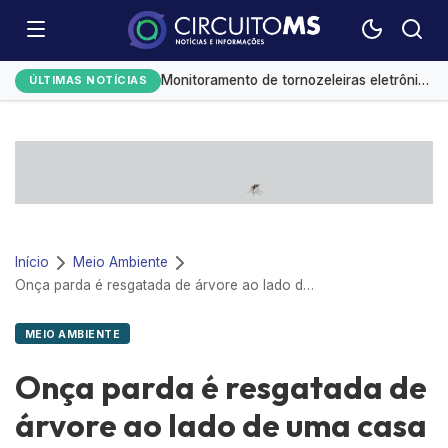
Redução da taxa de juros ainda é insuficiente, avaliam entidades
Monitoramento de tornozeleiras eletrônicas gera custo mensal de R$ 1,8 milhão
ÚLTIMAS NOTÍCIAS
Leilões de petróleo em outubro terão recorde de áreas em disputa
Emplacamentos de veículos cresceram 10% em julho
El Niño já provoca R$ 3,5 bi em prejuízos e afeta mais 200 cidades brasileiras, diz CNM
Início
Meio Ambiente
Onça parda é resgatada de árvore ao lado de uma casa em Lages
MEIO AMBIENTE
Onça parda é resgatada de
árvore ao lado de uma casa