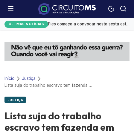
Festival do Sobá e shows movimentam agenda cultural em Campo Grande
Fies começa a convocar nesta sexta estudantes em lista de espera
ÚLTIMAS NOTÍCIAS
Controle do colesterol deve começar na infância, alerta cardiologista
Homens são mais influenciáveis do que mulheres na hora de votar, aponta Datafolha
Mato Grosso do Sul amplia ações de alfabetização infantil
Início
Justiça
Lista suja do trabalho escravo tem fazenda em Mato Grosso do Sul
JUSTIÇA
Lista suja do trabalho
escravo tem fazenda em