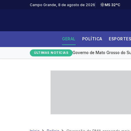
Campo Grande, 8 de agosto de 2026
MS 32°C
GERAL
POLÍTICA
ESPORTE
Desmatamento na Amazônia ca
Governo de Mato Grosso do Sul
ÚLTIMAS NOTÍCIAS
Medicamento reduz em até 85% 
Redução da taxa de juros ainda
Monitoramento de tornozeleira