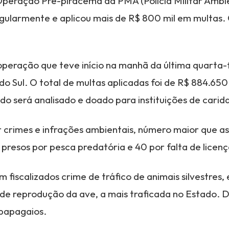
, Operação Pré-piracema da PMA (Polícia Militar Amb
gularmente e aplicou mais de R$ 800 mil em multas.
eração que teve início na manhã da última quarta-fe
do Sul. O total de multas aplicadas foi de R$ 884.650
do será analisado e doado para instituições de carid
r crimes e infrações ambientais, número maior que a
 presos por pesca predatória e 40 por falta de licenç
 fiscalizados crime de tráfico de animais silvestres,
de reprodução da ave, a mais traficada no Estado. D
 papagaios.