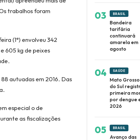
iental) apreendeu mais de
 Os trabalhos foram
BRASIL
Bandeira
tarifária
continuará
ira (1°) envolveu 342
amarela em
agosto
 e 605 kg de peixes
ade.
SAÚDE
s 88 autuadas em 2016. Das
Mato Grosso
do Sul regist
a.
primeira mo
por dengue
2026
 em especial o de
urante as fiscalizações
BRASIL
Avanço das