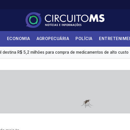
S
ECONOMIA
AGROPECUÁRIA
POLÍCIA
ENTRETENIM
i 36,87% no último ano
 destina R$ 5,2 milhões para compra de medicamentos de alto custo
internações no SUS por fibrose cística
 é insuficiente, avaliam entidades
s eletrônicas gera custo mensal de R$ 1,8 milhão