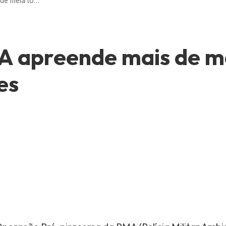
Operação da PMA apreende mais de meia tonelada de peixes
 apreende mais de m
es