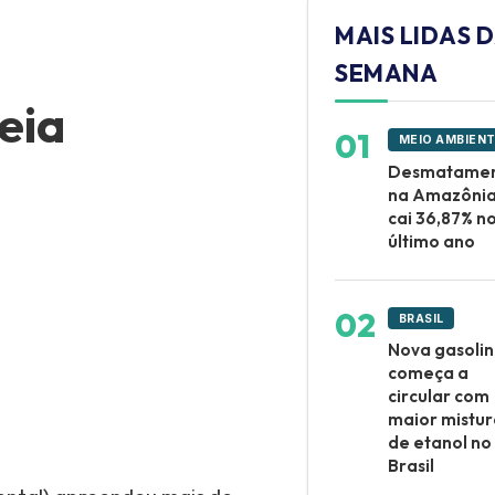
MAIS LIDAS 
SEMANA
eia
MEIO AMBIEN
Desmatame
na Amazôni
cai 36,87% n
último ano
BRASIL
Nova gasoli
começa a
circular com
maior mistur
de etanol no
Brasil